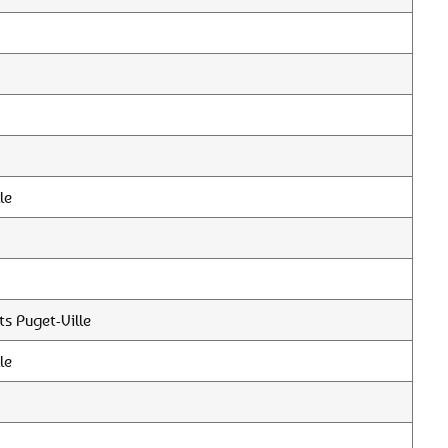
le
s Puget-Ville
le