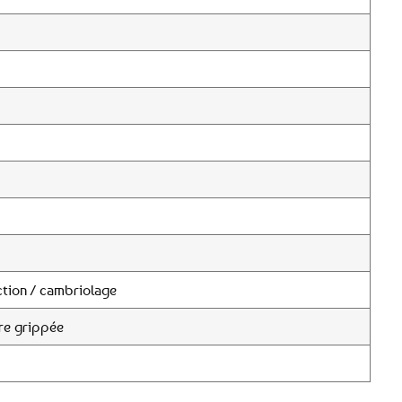
tion / cambriolage
re grippée