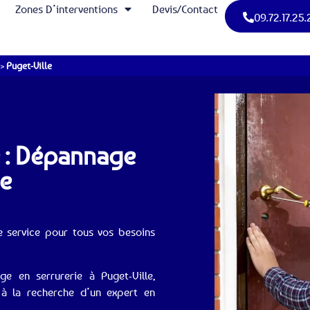
Zones D’interventions
Devis/Contact
09.72.17.25.
>
Puget-Ville
e : Dépannage
ie
re service pour tous vos besoins
 en serrurerie à Puget-Ville,
à la recherche d’un expert en