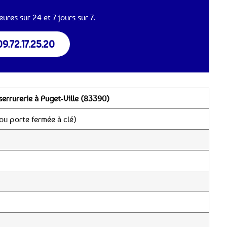
ures sur 24 et 7 jours sur 7.
09.72.17.25.20
serrurerie à Puget-Ville (83390)
ou porte fermée à clé)