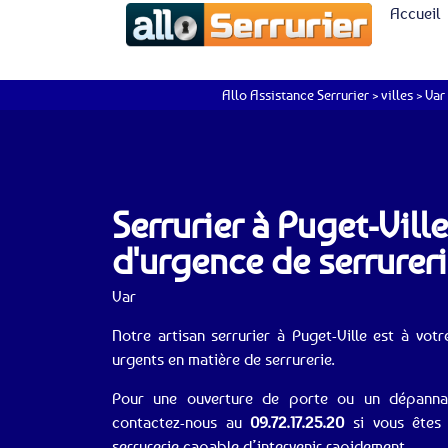
Accueil
Allo Assistance Serrurier
>
villes
>
Var
Serrurier à Puget-Vill
d'urgence de serrurer
Var
Notre artisan serrurier à Puget-Ville est à vot
urgents en matière de serrurerie.
Pour une ouverture de porte ou un dépannage
contactez-nous au
09.72.17.25.20
si vous êtes 
serrurerie capable d’intervenir rapidement.