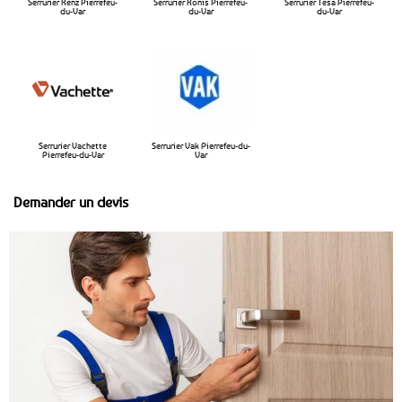
Serrurier Renz Pierrefeu-
Serrurier Ronis Pierrefeu-
Serrurier Tesa Pierrefeu-
du-Var
du-Var
du-Var
Serrurier Vachette
Serrurier Vak Pierrefeu-du-
Pierrefeu-du-Var
Var
Demander un devis