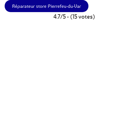
Réparateur store Pierrefeu-du-Var
4.7/5 - (15 votes)