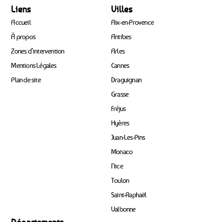
Liens
Villes
Accueil
Aix-en-Provence
À propos
Antibes
Zones d’intervention
Arles
Mentions Légales
Cannes
Plan de site
Draguignan
Grasse
Fréjus
Hyères
Juan-Les-Pins
Monaco
Nice
Toulon
Saint-Raphaël
Valbonne
Départements