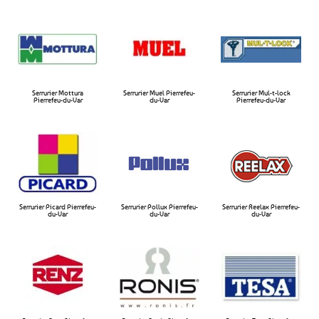
Serrurier Mottura
Serrurier Muel Pierrefeu-
Serrurier Mul-t-lock
Pierrefeu-du-Var​
du-Var​
Pierrefeu-du-Var​
Serrurier Picard Pierrefeu-
Serrurier Pollux Pierrefeu-
Serrurier Reelax Pierrefeu-
du-Var
du-Var​
du-Var​