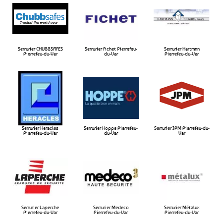
Serrurier CHUBBSAFES
Serrurier Fichet Pierrefeu-
Serrurier Hartmnn
Pierrefeu-du-Var​
du-Var​
Pierrefeu-du-Var​
Serrurier Heracles
Serrurier Hoppe Pierrefeu-
Serrurier JPM Pierrefeu-du-
Pierrefeu-du-Var​
du-Var​
Var​
Serrurier Laperche
Serrurier Medeco
Serrurier Métalux
Pierrefeu-du-Var​
Pierrefeu-du-Var​
Pierrefeu-du-Var​