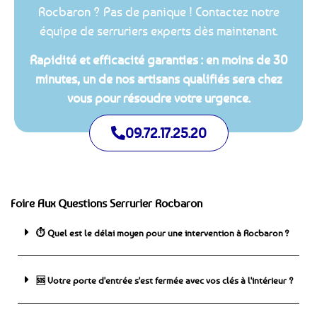
Rocbaron ? Pas de panique ! Contactez notre
équipe de serruriers experts dès maintenant.
Rapidité et efficacité garanties : en moins de 30
minutes, un de nos artisans qualifiés sera chez
vous pour résoudre votre urgence.
09.72.17.25.20
Foire Aux Questions Serrurier Rocbaron
⏱️ Quel est le délai moyen pour une intervention à Rocbaron ?
🆘 ️Votre porte d'entrée s'est fermée avec vos clés à l'intérieur ?