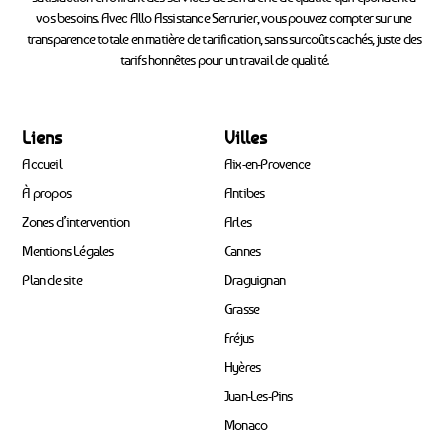
vos besoins. Avec Allo Assistance Serrurier, vous pouvez compter sur une
transparence totale en matière de tarification, sans surcoûts cachés, juste des
tarifs honnêtes pour un travail de qualité.
Liens
Villes
Accueil
Aix-en-Provence
À propos
Antibes
Zones d’intervention
Arles
Mentions Légales
Cannes
Plan de site
Draguignan
Grasse
Fréjus
Hyères
Juan-Les-Pins
Monaco