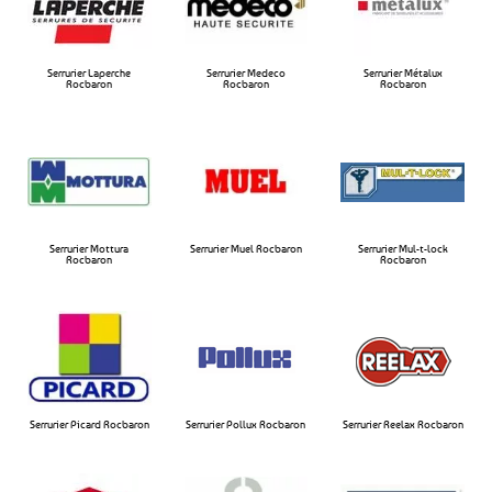
Serrurier Laperche
Serrurier Medeco
Serrurier Métalux
Rocbaron​
Rocbaron​
Rocbaron​
Serrurier Mottura
Serrurier Muel Rocbaron​
Serrurier Mul-t-lock
Rocbaron​
Rocbaron​
Serrurier Picard Rocbaron
Serrurier Pollux Rocbaron​
Serrurier Reelax Rocbaron​