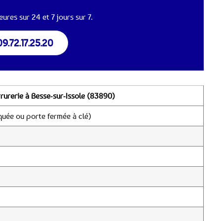
ures sur 24 et 7 jours sur 7.
09.72.17.25.20
rurerie à Besse-sur-Issole (83890)
quée ou porte fermée à clé)