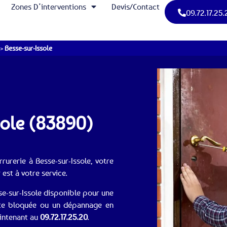
Zones D’interventions
Devis/Contact
09.72.17.25.
>
Besse-sur-Issole
ssole (83890)
urerie à Besse-sur-Issole, votre
 est à votre service.
se-sur-Issole disponible pour une
rte bloquée ou un dépannage en
aintenant au
09.72.17.25.20
.