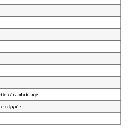
tion / cambriolage
re grippée