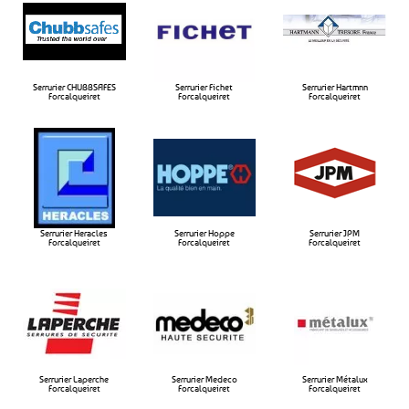
Serrurier CHUBBSAFES
Serrurier Fichet
Serrurier Hartmnn
Forcalqueiret​
Forcalqueiret​
Forcalqueiret​
Serrurier Heracles
Serrurier Hoppe
Serrurier JPM
Forcalqueiret​
Forcalqueiret​
Forcalqueiret​
Serrurier Laperche
Serrurier Medeco
Serrurier Métalux
Forcalqueiret​
Forcalqueiret​
Forcalqueiret​