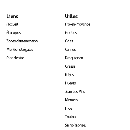
Liens
Villes
Accueil
Aix-en-Provence
À propos
Antibes
Zones d’intervention
Arles
Mentions Légales
Cannes
Plan de site
Draguignan
Grasse
Fréjus
Hyères
Juan-Les-Pins
Monaco
Nice
Toulon
Saint-Raphaël