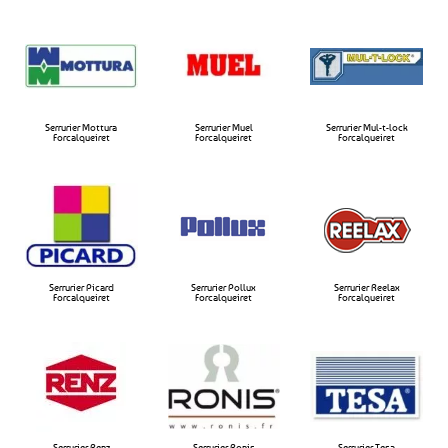
Serrurier Mottura
Serrurier Muel
Serrurier Mul-t-lock
Forcalqueiret​
Forcalqueiret​
Forcalqueiret​
Serrurier Picard
Serrurier Pollux
Serrurier Reelax
Forcalqueiret
Forcalqueiret​
Forcalqueiret​
Serrurier Renz
Serrurier Ronis
Serrurier Tesa