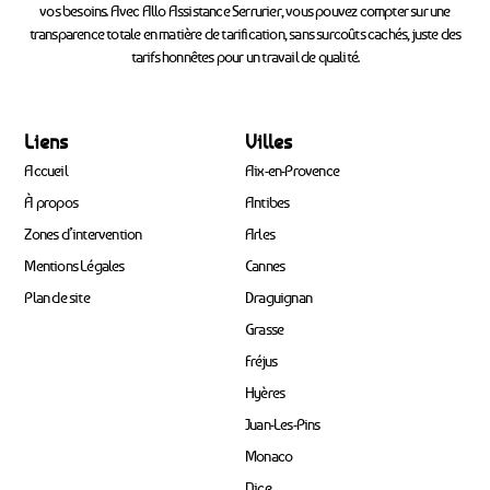
vos besoins. Avec Allo Assistance Serrurier, vous pouvez compter sur une
transparence totale en matière de tarification, sans surcoûts cachés, juste des
tarifs honnêtes pour un travail de qualité.
Liens
Villes
Accueil
Aix-en-Provence
À propos
Antibes
Zones d’intervention
Arles
Mentions Légales
Cannes
Plan de site
Draguignan
Grasse
Fréjus
Hyères
Juan-Les-Pins
Monaco
Nice