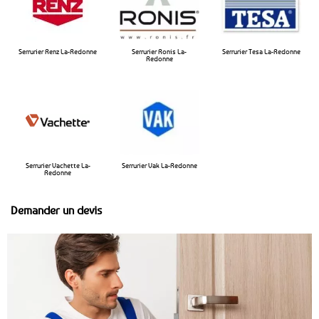
Serrurier Renz La-Redonne
Serrurier Ronis La-
Serrurier Tesa La-Redonne
Redonne
Serrurier Vachette La-
Serrurier Vak La-Redonne
Redonne
Demander un devis