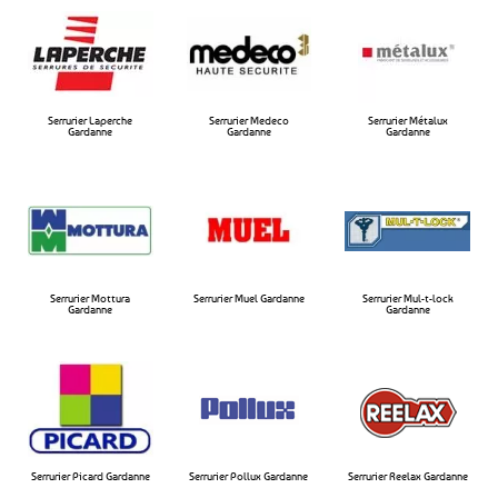
Serrurier Laperche
Serrurier Medeco
Serrurier Métalux
Gardanne​
Gardanne​
Gardanne​
Serrurier Mottura
Serrurier Muel Gardanne​
Serrurier Mul-t-lock
Gardanne​
Gardanne​
Serrurier Picard Gardanne
Serrurier Pollux Gardanne​
Serrurier Reelax Gardanne​