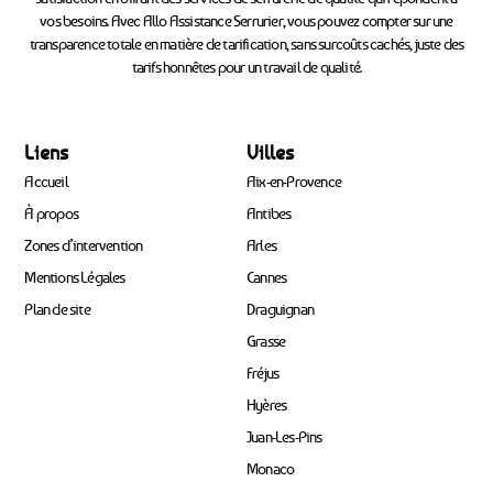
vos besoins. Avec Allo Assistance Serrurier, vous pouvez compter sur une
transparence totale en matière de tarification, sans surcoûts cachés, juste des
tarifs honnêtes pour un travail de qualité.
Liens
Villes
Accueil
Aix-en-Provence
À propos
Antibes
Zones d’intervention
Arles
Mentions Légales
Cannes
Plan de site
Draguignan
Grasse
Fréjus
Hyères
Juan-Les-Pins
Monaco