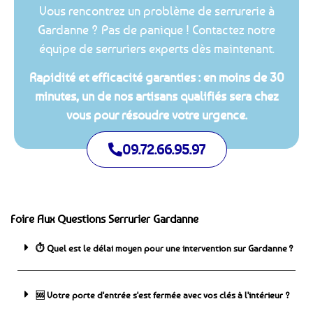
Vous rencontrez un problème de serrurerie à
Gardanne ? Pas de panique ! Contactez notre
équipe de serruriers experts dès maintenant.
Rapidité et efficacité garanties : en moins de 30
minutes, un de nos artisans qualifiés sera chez
vous pour résoudre votre urgence.
09.72.66.95.97
Foire Aux Questions Serrurier Gardanne
⏱️ Quel est le délai moyen pour une intervention sur Gardanne ?
🆘 ️Votre porte d'entrée s'est fermée avec vos clés à l'intérieur ?