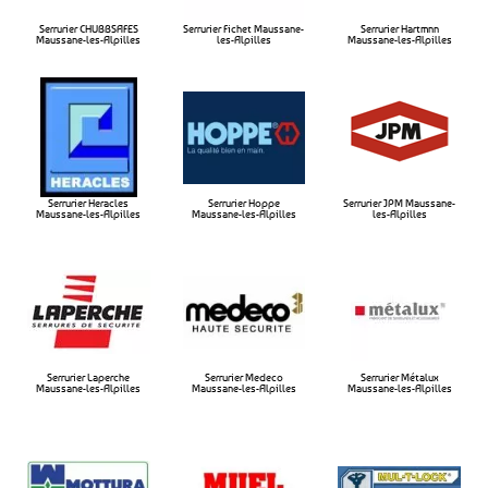
Serrurier CHUBBSAFES
Serrurier Fichet Maussane-
Serrurier Hartmnn
Maussane-les-Alpilles​
les-Alpilles​
Maussane-les-Alpilles​
Serrurier Heracles
Serrurier Hoppe
Serrurier JPM Maussane-
Maussane-les-Alpilles​
Maussane-les-Alpilles​
les-Alpilles​
Serrurier Laperche
Serrurier Medeco
Serrurier Métalux
Maussane-les-Alpilles​
Maussane-les-Alpilles​
Maussane-les-Alpilles​