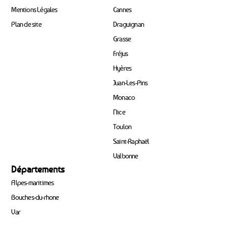
Mentions Légales
Cannes
Plan de site
Draguignan
Grasse
Fréjus
Hyères
Juan-Les-Pins
Monaco
Nice
Toulon
Saint-Raphaël
Valbonne
Départements
Alpes-maritimes
Bouches-du-rhone
Var