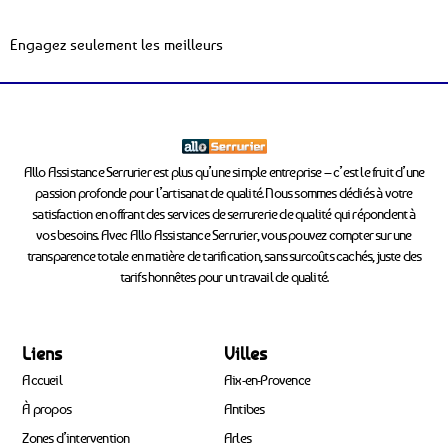
Engagez seulement les meilleurs
Allo Assistance Serrurier est plus qu’une simple entreprise – c’est le fruit d’une
passion profonde pour l’artisanat de qualité. Nous sommes dédiés à votre
satisfaction en offrant des services de serrurerie de qualité qui répondent à
vos besoins. Avec Allo Assistance Serrurier, vous pouvez compter sur une
transparence totale en matière de tarification, sans surcoûts cachés, juste des
tarifs honnêtes pour un travail de qualité.
Liens
Villes
Accueil
Aix-en-Provence
À propos
Antibes
Zones d’intervention
Arles