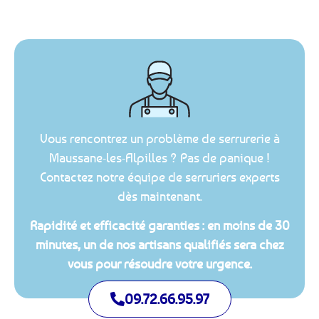
Vous rencontrez un problème de serrurerie à
Maussane-les-Alpilles ? Pas de panique !
Contactez notre équipe de serruriers experts
dès maintenant.
Rapidité et efficacité garanties : en moins de 30
minutes, un de nos artisans qualifiés sera chez
vous pour résoudre votre urgence.
09.72.66.95.97