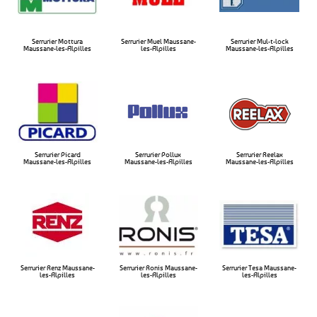
Serrurier Mottura
Serrurier Muel Maussane-
Serrurier Mul-t-lock
Maussane-les-Alpilles​
les-Alpilles​
Maussane-les-Alpilles​
Serrurier Picard
Serrurier Pollux
Serrurier Reelax
Maussane-les-Alpilles
Maussane-les-Alpilles​
Maussane-les-Alpilles​
Serrurier Renz Maussane-
Serrurier Ronis Maussane-
Serrurier Tesa Maussane-
les-Alpilles
les-Alpilles
les-Alpilles