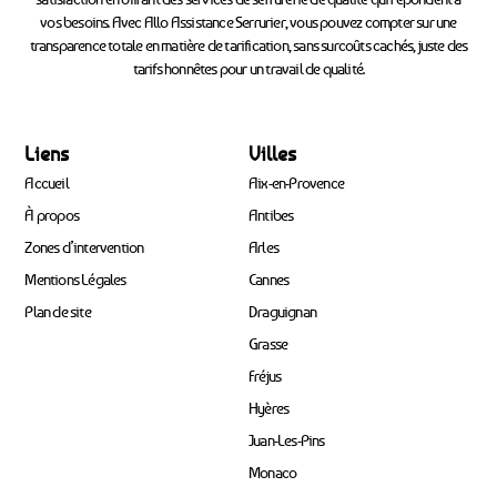
vos besoins. Avec Allo Assistance Serrurier, vous pouvez compter sur une
transparence totale en matière de tarification, sans surcoûts cachés, juste des
tarifs honnêtes pour un travail de qualité.
Liens
Villes
Accueil
Aix-en-Provence
À propos
Antibes
Zones d’intervention
Arles
Mentions Légales
Cannes
Plan de site
Draguignan
Grasse
Fréjus
Hyères
Juan-Les-Pins
Monaco