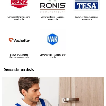
Serrurier Renz Flassans-
Serrurier Ronis Flassans-
Serrurier Tesa Flassans-
sur-Issole
sur-Issole
sur-Issole
Serrurier Vachette
Serrurier Vak Flassans-sur-
Flassans-sur-Issole
Issole
Demander un devis