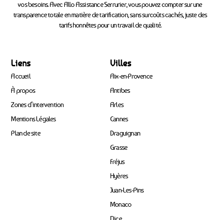
vos besoins. Avec Allo Assistance Serrurier, vous pouvez compter sur une
transparence totale en matière de tarification, sans surcoûts cachés, juste des
tarifs honnêtes pour un travail de qualité.
Liens
Villes
Accueil
Aix-en-Provence
À propos
Antibes
Zones d’intervention
Arles
Mentions Légales
Cannes
Plan de site
Draguignan
Grasse
Fréjus
Hyères
Juan-Les-Pins
Monaco
Nice