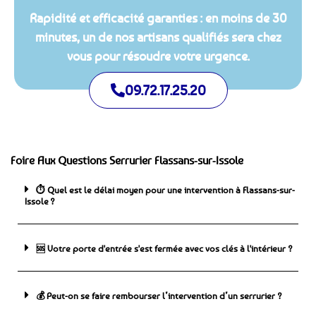
Rapidité et efficacité garanties : en moins de 30
minutes, un de nos artisans qualifiés sera chez
vous pour résoudre votre urgence.
09.72.17.25.20
Foire Aux Questions Serrurier Flassans-sur-Issole
⏱️ Quel est le délai moyen pour une intervention à Flassans-sur-
Issole ?
🆘 ️Votre porte d'entrée s'est fermée avec vos clés à l'intérieur ?
💰 Peut-on se faire rembourser l’intervention d’un serrurier ?