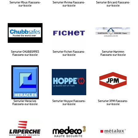
Serrurier Abus Flassans-
Serrurier Avima Flassans-
Serrurier Bricard Flassans-
sur-Issole
sur-Issole​
sur-Issole​
Serrurier CHUBBSAFES
Serrurier Fichet Flassans-
Serrurier Hartmnn
Flassans-sur-Issole​
sur-Issole​
Flassans-sur-Issole​
Serrurier Heracles
Serrurier Hoppe Flassans-
Serrurier JPM Flassans-
Flassans-sur-Issole​
sur-Issole​
sur-Issole​