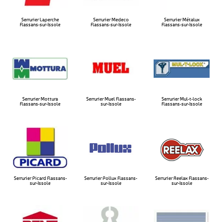
Serrurier Laperche
Serrurier Medeco
Serrurier Métalux
Flassans-sur-Issole​
Flassans-sur-Issole​
Flassans-sur-Issole​
Serrurier Mottura
Serrurier Muel Flassans-
Serrurier Mul-t-lock
Flassans-sur-Issole​
sur-Issole​
Flassans-sur-Issole​
Serrurier Picard Flassans-
Serrurier Pollux Flassans-
Serrurier Reelax Flassans-
sur-Issole
sur-Issole​
sur-Issole​