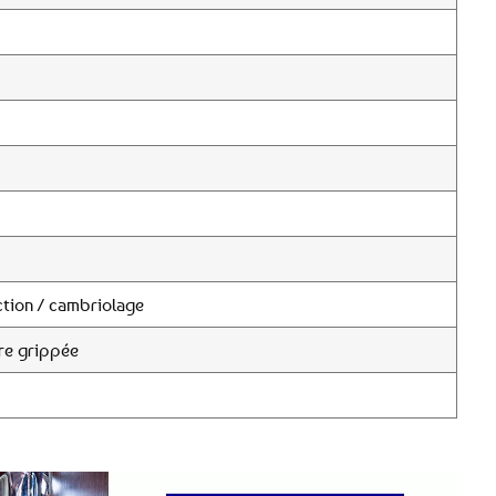
tion / cambriolage
re grippée