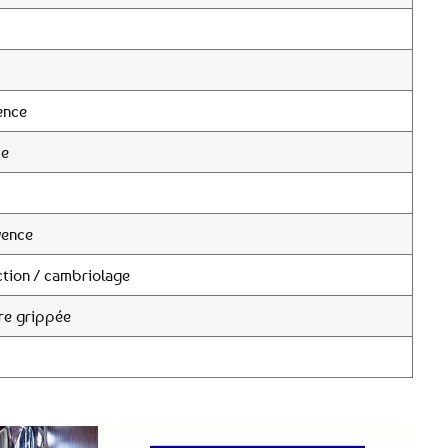
ence
ce
vence
tion / cambriolage
re grippée