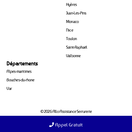
Hyères
Juan-Les-Pins
Monaco
Nice
Toulon
Saint-Raphaël
Valbonne
Départements
Alpes-maritimes
Bouches-du-rhone
Var
© 2026 Allo Assistance Serrurerie
Appel Gratuit