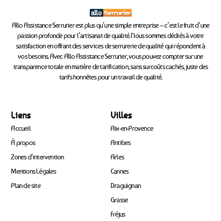
Allo Assistance Serrurier est plus qu’une simple entreprise – c’est le fruit d’une
passion profonde pour l’artisanat de qualité. Nous sommes dédiés à votre
satisfaction en offrant des services de serrurerie de qualité qui répondent à
vos besoins. Avec Allo Assistance Serrurier, vous pouvez compter sur une
transparence totale en matière de tarification, sans surcoûts cachés, juste des
tarifs honnêtes pour un travail de qualité.
Liens
Villes
Accueil
Aix-en-Provence
À propos
Antibes
Zones d’intervention
Arles
Mentions Légales
Cannes
Plan de site
Draguignan
Grasse
Fréjus