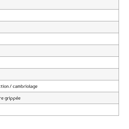
tion / cambriolage
re grippée