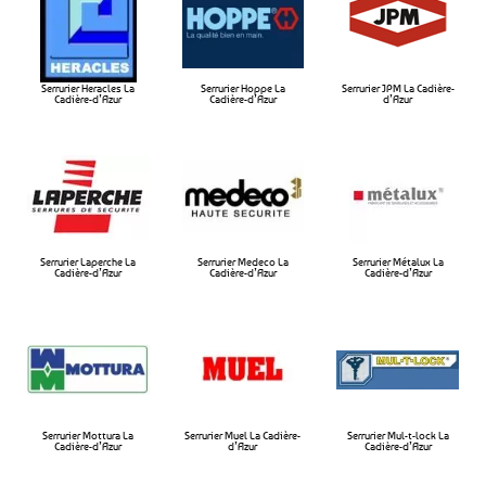
Serrurier Heracles La
Serrurier Hoppe La
Serrurier JPM La Cadière-
Cadière-d’Azur​
Cadière-d’Azur​
d’Azur​
Serrurier Laperche La
Serrurier Medeco La
Serrurier Métalux La
Cadière-d’Azur​
Cadière-d’Azur​
Cadière-d’Azur​
Serrurier Mottura La
Serrurier Muel La Cadière-
Serrurier Mul-t-lock La
Cadière-d’Azur​
d’Azur​
Cadière-d’Azur​