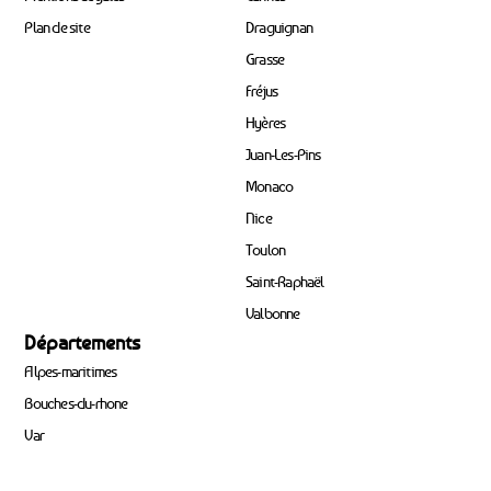
Plan de site
Draguignan
Grasse
Fréjus
Hyères
Juan-Les-Pins
Monaco
Nice
Toulon
Saint-Raphaël
Valbonne
Départements
Alpes-maritimes
Bouches-du-rhone
Var