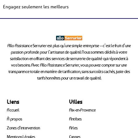
Engagez seulement les meilleurs
Allo Assistance Serrurier est plus qu’une simple entreprise – c’est le fruit d’une
passion profonde pour l’artisanat de qualité. Nous sommes dédiés à votre
satisfaction en offrant des services de serrurerie de qualité qui répondent à
vos besoins. Avec Allo Assistance Serrurier, vous pouvez compter sur une
transparence totale en matière de tarification, sans surcoûts cachés, juste des
tarifs honnêtes pour un travail de qualité.
Liens
Villes
Accueil
Aix-en-Provence
À propos
Antibes
Zones d’intervention
Arles
Mentions Légales
Cannes