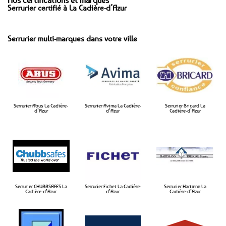
Serrurier certifié à La Cadière-d’Azur
Serrurier multi-marques dans votre ville
Serrurier Abus La Cadière-
Serrurier Avima La Cadière-
Serrurier Bricard La
d’Azur
d’Azur​
Cadière-d’Azur​
Serrurier CHUBBSAFES La
Serrurier Fichet La Cadière-
Serrurier Hartmnn La
Cadière-d’Azur​
d’Azur​
Cadière-d’Azur​