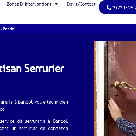
Zones D’interventions
Devis/Contact
09.72.17.25.
>
Bandol
tisan Serrurier
urerie à Bandol, votre technicien
ce.
ervice de serrurerie à Bandol,
hez un serrurier de confiance