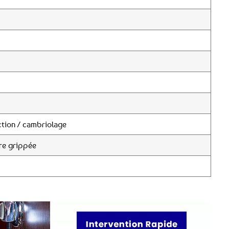
tion / cambriolage
re grippée