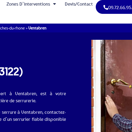
Zones D’interventions
Devis/Contact
09.72.66.95
ches-du-rhone
>
Ventabren
13122)
xpert à Ventabren, est à votre
ère de serrurerie.
 serrure à Ventabren, contactez-
e d’un serrurier fiable disponible