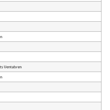
en
ts Ventabren
en