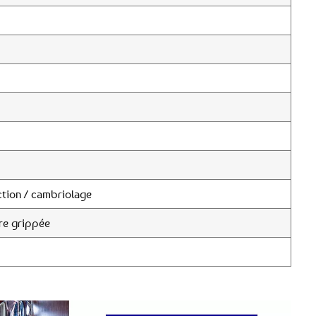
tion / cambriolage
re grippée