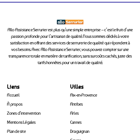
Allo Assistance Serrurier est plus qu’une simple entreprise – c’est le fruit d’une
passion profonde pour l’artisanat de qualité. Nous sommes dédiés à votre
satisfaction en offrant des services de serrurerie de qualité qui répondent à
vos besoins. Avec Allo Assistance Serrurier, vous pouvez compter sur une
transparence totale en matière de tarification, sans surcoûts cachés, juste des
tarifs honnêtes pour un travail de qualité.
Liens
Villes
Accueil
Aix-en-Provence
À propos
Antibes
Zones d’intervention
Arles
Mentions Légales
Cannes
Plan de site
Draguignan