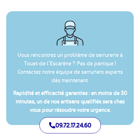
Vous rencontrez un problème de serrurerie à
Touet-de-l’Escarène ? Pas de panique !
Contactez notre équipe de serruriers experts
dès maintenant.
Rapidité et efficacité garanties : en moins de 30
minutes, un de nos artisans qualifiés sera chez
vous pour résoudre votre urgence.
09.72.17.24.60