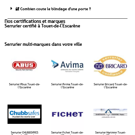
🔐 Combien coute le blindage d'une porte ?
Nos certifications et marques
Serrurier certifié à Touet-de-l’Escarène
Serrurier multi-marques dans votre ville
Serrurier Abus Touet-de-
Serrurier Avima Touet-de-
Serrurier Bricard Touet-de-
l’Escarène
l’Escarène​
l’Escarène​
Serrurier CHUBBSAFES
Serrurier Fichet Touet-de-
Serrurier Hartmnn Touet-