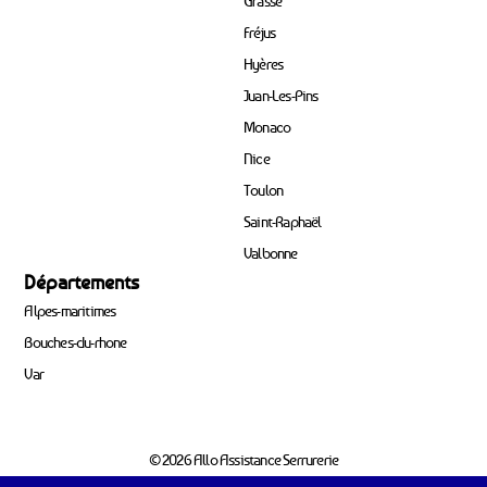
Grasse
Fréjus
Hyères
Juan-Les-Pins
Monaco
Nice
Toulon
Saint-Raphaël
Valbonne
Départements
Alpes-maritimes
Bouches-du-rhone
Var
© 2026 Allo Assistance Serrurerie