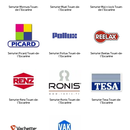
Serrurier Mottura Touet-
Serrurier Muel Touet-de-
Serrurier Mul-t-lock Touet-
de-l’Escarène​
l’Escarène​
de-l’Escarène​
Serrurier Picard Touet-de-
Serrurier Pollux Touet-de-
Serrurier Reelax Touet-de-
l’Escarène
l’Escarène​
l’Escarène​
Serrurier Renz Touet-de-
Serrurier Ronis Touet-de-
Serrurier Tesa Touet-de-
l’Escarène
l’Escarène
l’Escarène