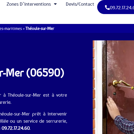
Zones D’interventions
Devis/Contact
09.72.17.24.
es-maritimes
>
Théoule-sur-Mer
ur-Mer (06590)
er à Théoule-sur-Mer est à votre
rerie.
héoule-sur-Mer prêt à intervenir
lée ou un service de serrurerie,
u
09.72.17.24.60
.