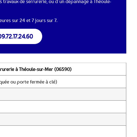
 travaux de serrurerie, ou d’un dépannage à Théoule-
ures sur 24 et 7 jours sur 7.
09.72.17.24.60
rrurerie à Théoule-sur-Mer (06590)
quée ou porte fermée à clé)