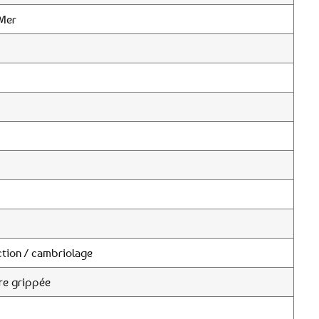
-Mer
tion / cambriolage
re grippée