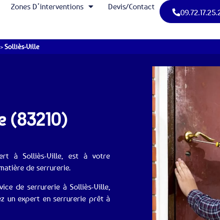
Zones D’interventions
Devis/Contact
09.72.17.25.
>
Solliès-Ville
le (83210)
ert à Solliès-Ville, est à votre
atière de serrurerie.
e de serrurerie à Solliès-Ville,
z un expert en serrurerie prêt à