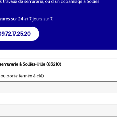
 travaux de serrurerie, ou d’un dépannage à Solliès-
ures sur 24 et 7 jours sur 7.
09.72.17.25.20
errurerie à Solliès-Ville (83210)
 ou porte fermée à clé)