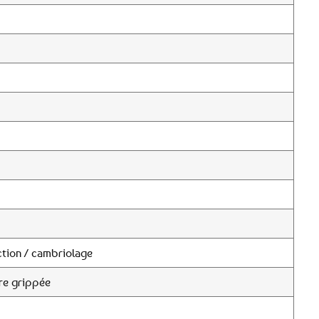
tion / cambriolage
re grippée