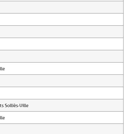
lle
 Solliès-Ville
lle