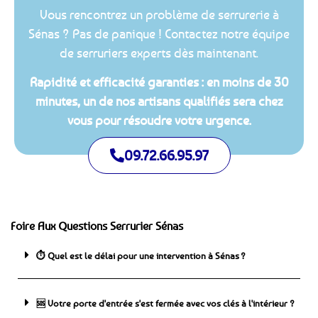
Vous rencontrez un problème de serrurerie à
Sénas ? Pas de panique ! Contactez notre équipe
de serruriers experts dès maintenant.
Rapidité et efficacité garanties : en moins de 30
minutes, un de nos artisans qualifiés sera chez
vous pour résoudre votre urgence.
09.72.66.95.97
Foire Aux Questions Serrurier Sénas
⏱️ Quel est le délai pour une intervention à Sénas ?
🆘 ️Votre porte d'entrée s'est fermée avec vos clés à l'intérieur ?