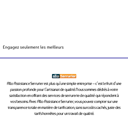
Engagez seulement les meilleurs
Allo Assistance Serrurier est plus qu’une simple entreprise – c’est le fruit d’une
passion profonde pour l’artisanat de qualité. Nous sommes dédiés à votre
satisfaction en offrant des services de serrurerie de qualité qui répondent à
vos besoins. Avec Allo Assistance Serrurier, vous pouvez compter sur une
transparence totale en matière de tarification, sans surcoûts cachés, juste des
tarifs honnêtes pour un travail de qualité.