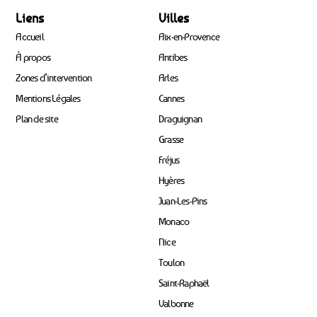
Liens
Villes
Accueil
Aix-en-Provence
À propos
Antibes
Zones d’intervention
Arles
Mentions Légales
Cannes
Plan de site
Draguignan
Grasse
Fréjus
Hyères
Juan-Les-Pins
Monaco
Nice
Toulon
Saint-Raphaël
Valbonne