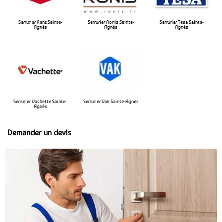
Serrurier Renz Sainte-
Serrurier Ronis Sainte-
Serrurier Tesa Sainte-
Agnès
Agnès
Agnès
Serrurier Vachette Sainte-
Serrurier Vak Sainte-Agnès
Agnès
Demander un devis