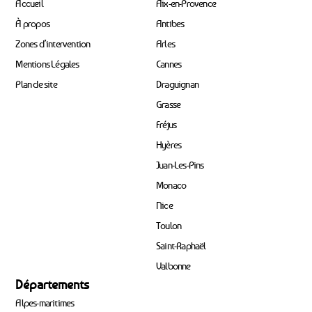
Accueil
Aix-en-Provence
À propos
Antibes
Zones d’intervention
Arles
Mentions Légales
Cannes
Plan de site
Draguignan
Grasse
Fréjus
Hyères
Juan-Les-Pins
Monaco
Nice
Toulon
Saint-Raphaël
Valbonne
Départements
Alpes-maritimes