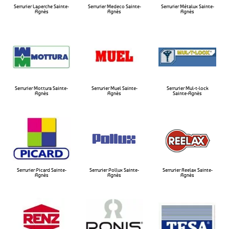
Serrurier Laperche Sainte-
Serrurier Medeco Sainte-
Serrurier Métalux Sainte-
Agnès​
Agnès​
Agnès​
Serrurier Mottura Sainte-
Serrurier Muel Sainte-
Serrurier Mul-t-lock
Agnès​
Agnès​
Sainte-Agnès​
Serrurier Picard Sainte-
Serrurier Pollux Sainte-
Serrurier Reelax Sainte-
Agnès
Agnès​
Agnès​