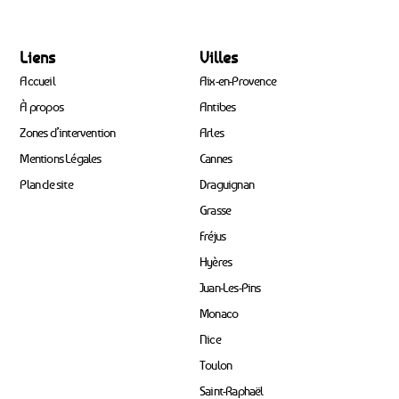
Liens
Villes
Accueil
Aix-en-Provence
À propos
Antibes
Zones d’intervention
Arles
Mentions Légales
Cannes
Plan de site
Draguignan
Grasse
Fréjus
Hyères
Juan-Les-Pins
Monaco
Nice
Toulon
Saint-Raphaël