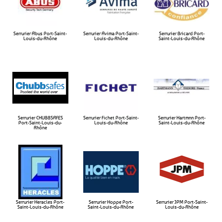
Serrurier Abus Port-Saint-
Serrurier Avima Port-Saint-
Serrurier Bricard Port-
Louis-du-Rhône
Louis-du-Rhône​
Saint-Louis-du-Rhône​
Serrurier CHUBBSAFES
Serrurier Fichet Port-Saint-
Serrurier Hartmnn Port-
Port-Saint-Louis-du-
Louis-du-Rhône​
Saint-Louis-du-Rhône​
Rhône​
Serrurier Heracles Port-
Serrurier Hoppe Port-
Serrurier JPM Port-Saint-
Saint-Louis-du-Rhône​
Saint-Louis-du-Rhône​
Louis-du-Rhône​