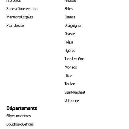
À propos
Antibes
Zones d’intervention
Arles
Mentions Légales
Cannes
Plan de site
Draguignan
Grasse
Fréjus
Hyères
Juan-Les-Pins
Monaco
Nice
Toulon
Saint-Raphaël
Valbonne
Départements
Alpes-maritimes
Bouches-du-rhone