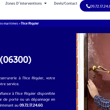
Zones D’interventions
Devis/Contact
09.72.17.24.
es-maritimes
>
Nice Riquier
r (06300)
errurerie à Nice Riquier, votre
otre service.
nfiance à Nice Riquier disponible
re de porte ou un dépannage en
aintenant au
09.72.17.24.60
.