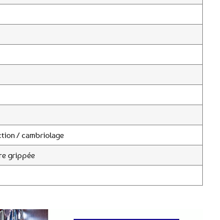
tion / cambriolage
re grippée