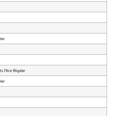
ier
r
s Nice Riquier
ier
r