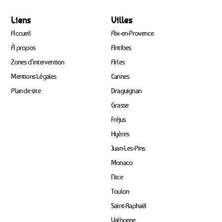
Liens
Villes
Accueil
Aix-en-Provence
À propos
Antibes
Zones d’intervention
Arles
Mentions Légales
Cannes
Plan de site
Draguignan
Grasse
Fréjus
Hyères
Juan-Les-Pins
Monaco
Nice
Toulon
Saint-Raphaël
Valbonne