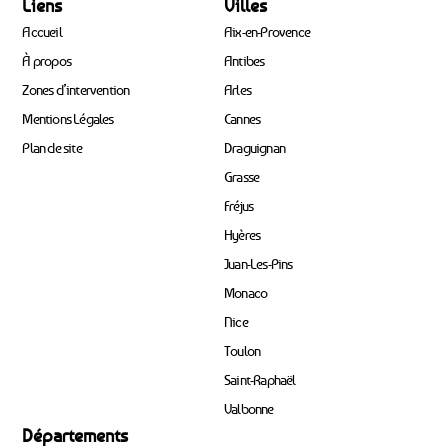
Liens
Villes
Accueil
Aix-en-Provence
À propos
Antibes
Zones d’intervention
Arles
Mentions Légales
Cannes
Plan de site
Draguignan
Grasse
Fréjus
Hyères
Juan-Les-Pins
Monaco
Nice
Toulon
Saint-Raphaël
Valbonne
Départements