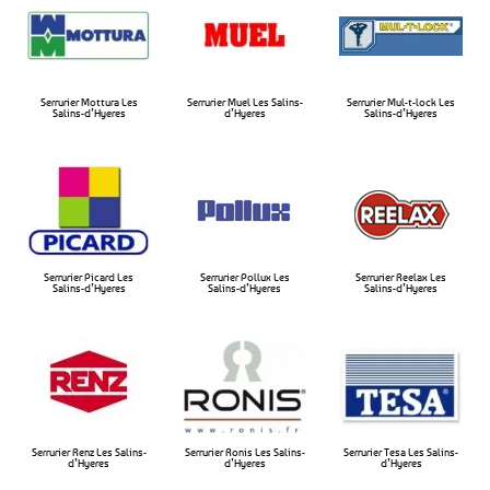
Serrurier Mottura Les
Serrurier Muel Les Salins-
Serrurier Mul-t-lock Les
Salins-d’Hyeres​
d’Hyeres​
Salins-d’Hyeres​
Serrurier Picard Les
Serrurier Pollux Les
Serrurier Reelax Les
Salins-d’Hyeres
Salins-d’Hyeres​
Salins-d’Hyeres​
Serrurier Renz Les Salins-
Serrurier Ronis Les Salins-
Serrurier Tesa Les Salins-
d’Hyeres
d’Hyeres
d’Hyeres