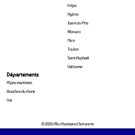
Fréjus
Hyères
Juan-Les-Pins
Monaco
Nice
Toulon
Saint-Raphaël
Valbonne
Départements
Alpes-maritimes
Bouches-du-rhone
Var
© 2026 Allo Assistance Serrurerie