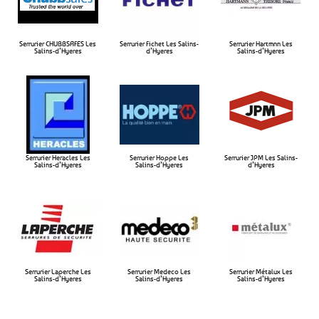
Serrurier CHUBBSAFES Les
Serrurier Fichet Les Salins-
Serrurier Hartmnn Les
Salins-d’Hyeres​
d’Hyeres​
Salins-d’Hyeres​
Serrurier Heracles Les
Serrurier Hoppe Les
Serrurier JPM Les Salins-
Salins-d’Hyeres​
Salins-d’Hyeres​
d’Hyeres​
Serrurier Laperche Les
Serrurier Medeco Les
Serrurier Métalux Les
Salins-d’Hyeres​
Salins-d’Hyeres​
Salins-d’Hyeres​