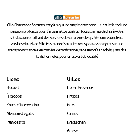
Allo Assistance Serrurier est plus qu’une simple entreprise – c’est le fruit d’une
passion profonde pour l’artisanat de qualité. Nous sommes dédiés à votre
satisfaction en offrant des services de serrurerie de qualité qui répondent à
vos besoins. Avec Allo Assistance Serrurier, vous pouvez compter sur une
transparence totale en matière de tarification, sans surcoûts cachés, juste des
tarifs honnêtes pour un travail de qualité.
Liens
Villes
Accueil
Aix-en-Provence
À propos
Antibes
Zones d’intervention
Arles
Mentions Légales
Cannes
Plan de site
Draguignan
Grasse