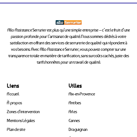
Allo Assistance Serrurier est plus qu’une simple entreprise – c’est le fruit d’une
passion profonde pour l’artisanat de qualité. Nous sommes dédiés à votre
satisfaction en offrant des services de serrurerie de qualité qui répondent à
vos besoins. Avec Allo Assistance Serrurier, vous pouvez compter sur une
transparence totale en matière de tarification, sans surcoûts cachés, juste des
tarifs honnêtes pour un travail de qualité.
Liens
Villes
Accueil
Aix-en-Provence
À propos
Antibes
Zones d’intervention
Arles
Mentions Légales
Cannes
Plan de site
Draguignan