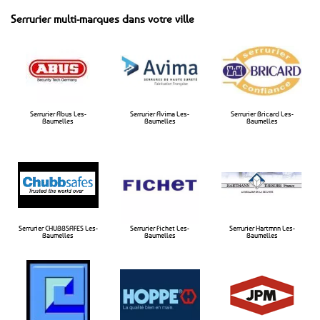
Serrurier multi-marques dans votre ville
Serrurier Abus Les-
Serrurier Avima Les-
Serrurier Bricard Les-
Baumelles
Baumelles​
Baumelles​
Serrurier CHUBBSAFES Les-
Serrurier Fichet Les-
Serrurier Hartmnn Les-
Baumelles​
Baumelles​
Baumelles​