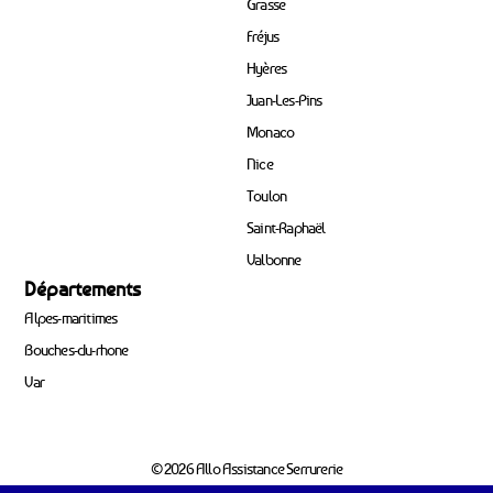
Grasse
Fréjus
Hyères
Juan-Les-Pins
Monaco
Nice
Toulon
Saint-Raphaël
Valbonne
Départements
Alpes-maritimes
Bouches-du-rhone
Var
© 2026 Allo Assistance Serrurerie