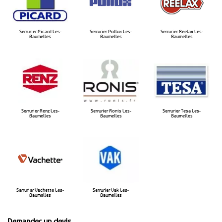
Serrurier Picard Les-
Serrurier Pollux Les-
Serrurier Reelax Les-
Baumelles
Baumelles​
Baumelles​
Serrurier Renz Les-
Serrurier Ronis Les-
Serrurier Tesa Les-
Baumelles
Baumelles
Baumelles
Serrurier Vachette Les-
Serrurier Vak Les-
Baumelles
Baumelles
Demander un devis