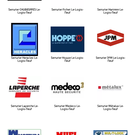
Serrurier CHUBBSAFES Le-
Serrurier Fichet Le-Logis-
Serrurier Hartmnn Le-
Logis-Neuf​
Neuf​
Logis-Neuf​
Serrurier Heracles Le-
Serrurier Hoppe Le-Logis-
Serrurier JPM Le-Logis-
Logis-Neuf​
Neuf​
Neuf​
Serrurier Laperche Le-
Serrurier Medeco Le-
Serrurier Métalux Le-
Logis-Neuf​
Logis-Neuf​
Logis-Neuf​