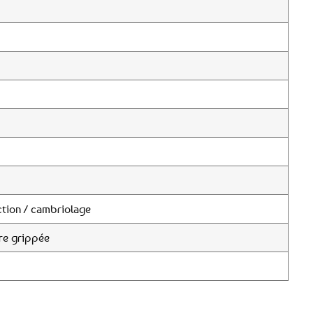
tion / cambriolage
re grippée