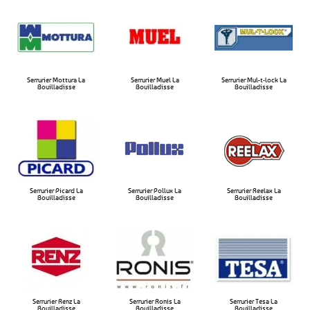
Serrurier Mottura La
Serrurier Muel La
Serrurier Mul-t-lock La
Bouilladisse​
Bouilladisse​
Bouilladisse​
Serrurier Picard La
Serrurier Pollux La
Serrurier Reelax La
Bouilladisse
Bouilladisse​
Bouilladisse​
Serrurier Renz La
Serrurier Ronis La
Serrurier Tesa La
Bouilladisse
Bouilladisse
Bouilladisse