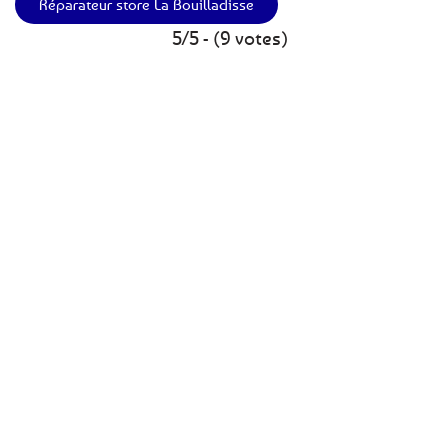
Réparateur store La Bouilladisse
5/5 - (9 votes)