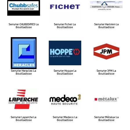
Serrurier CHUBBSAFES La
Serrurier Fichet La
Serrurier Hartmnn La
Bouilladisse​
Bouilladisse​
Bouilladisse​
Serrurier Heracles La
Serrurier Hoppe La
Serrurier JPM La
Bouilladisse​
Bouilladisse​
Bouilladisse​
Serrurier Laperche La
Serrurier Medeco La
Serrurier Métalux La
Bouilladisse​
Bouilladisse​
Bouilladisse​