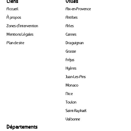
Liens
Villes
Accueil
Aix-en-Provence
À propos
Antibes
Zones d’intervention
Arles
Mentions Légales
Cannes
Plan de site
Draguignan
Grasse
Fréjus
Hyères
Juan-Les-Pins
Monaco
Nice
Toulon
Saint-Raphaël
Valbonne
Départements