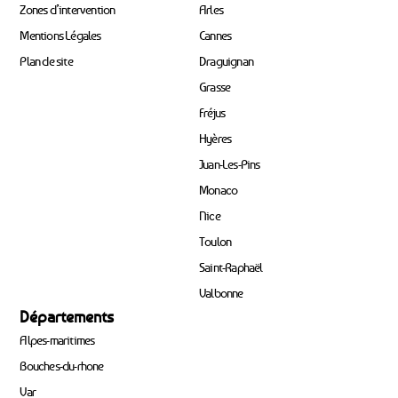
Zones d’intervention
Arles
Mentions Légales
Cannes
Plan de site
Draguignan
Grasse
Fréjus
Hyères
Juan-Les-Pins
Monaco
Nice
Toulon
Saint-Raphaël
Valbonne
Départements
Alpes-maritimes
Bouches-du-rhone
Var