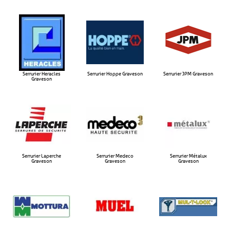
Serrurier Heracles
Serrurier Hoppe Graveson​
Serrurier JPM Graveson​
Graveson​
Serrurier Laperche
Serrurier Medeco
Serrurier Métalux
Graveson​
Graveson​
Graveson​