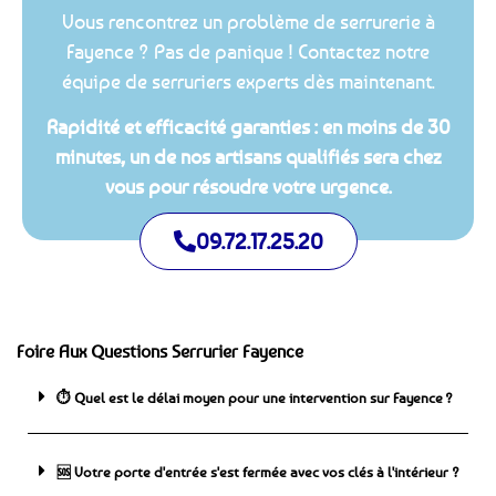
Vous rencontrez un problème de serrurerie à
Fayence ? Pas de panique ! Contactez notre
équipe de serruriers experts dès maintenant.
Rapidité et efficacité garanties : en moins de 30
minutes, un de nos artisans qualifiés sera chez
vous pour résoudre votre urgence.
09.72.17.25.20
Foire Aux Questions Serrurier Fayence
⏱️ Quel est le délai moyen pour une intervention sur Fayence ?
🆘 ️Votre porte d'entrée s'est fermée avec vos clés à l'intérieur ?