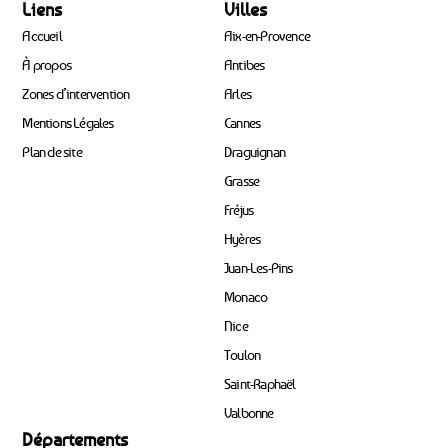
Liens
Villes
Accueil
Aix-en-Provence
À propos
Antibes
Zones d’intervention
Arles
Mentions Légales
Cannes
Plan de site
Draguignan
Grasse
Fréjus
Hyères
Juan-Les-Pins
Monaco
Nice
Toulon
Saint-Raphaël
Valbonne
Départements