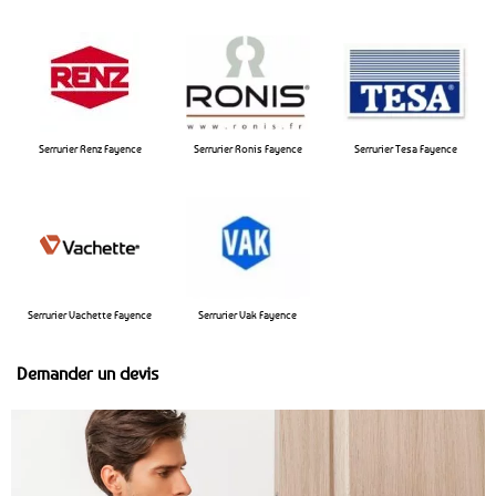
Serrurier Renz Fayence
Serrurier Ronis Fayence
Serrurier Tesa Fayence
Serrurier Vachette Fayence
Serrurier Vak Fayence
Demander un devis