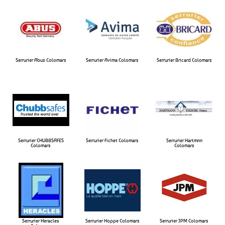
Serrurier Abus Colomars
Serrurier Avima Colomars​
Serrurier Bricard Colomars​
Serrurier CHUBBSAFES
Serrurier Fichet Colomars​
Serrurier Hartmnn
Colomars​
Colomars​
Serrurier Heracles
Serrurier Hoppe Colomars​
Serrurier JPM Colomars​