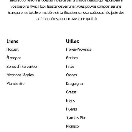
vos besoins. Avec Allo Assistance Serrurier, vous pouvez compter sur une
transparence totale en matière de tarification, sans surcoûts cachés, juste des
tarifs honnêtes pour un travail de qualité.
Liens
Villes
Accueil
Aix-en-Provence
À propos
Antibes
Zones d’intervention
Arles
Mentions Légales
Cannes
Plan de site
Draguignan
Grasse
Fréjus
Hyères
Juan-Les-Pins
Monaco