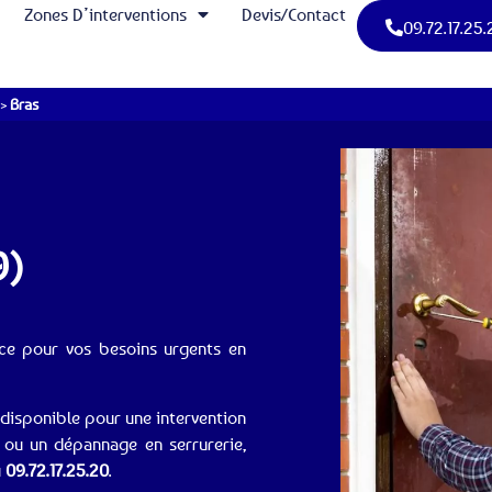
Zones D’interventions
Devis/Contact
09.72.17.25.
>
Bras
9)
vice pour vos besoins urgents en
 disponible pour une intervention
 ou un dépannage en serrurerie,
u
09.72.17.25.20
.