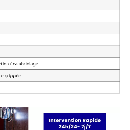
tion / cambriolage
re grippée