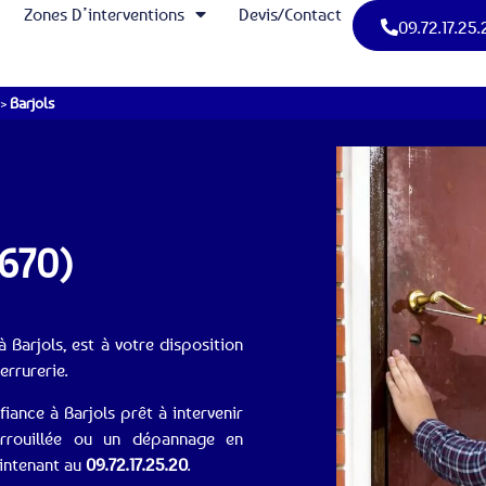
Zones D’interventions
Devis/Contact
09.72.17.25.
>
Barjols
3670)
à Barjols, est à votre disposition
rrurerie.
fiance à Barjols prêt à intervenir
rrouillée ou un dépannage en
aintenant au
09.72.17.25.20
.