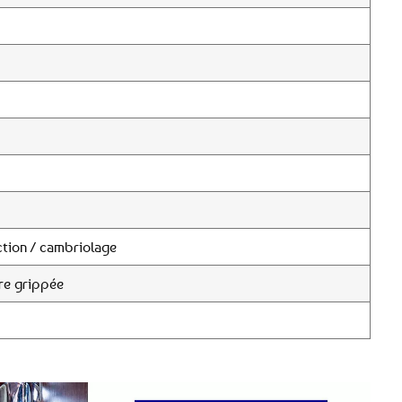
tion / cambriolage
re grippée